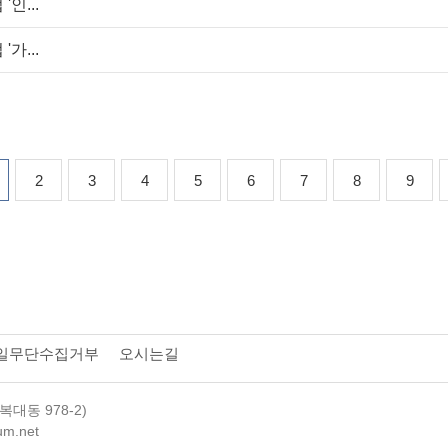
인...
가...
2
3
4
5
6
7
8
9
일무단수집거부
오시는길
복대동 978-2)
m.net